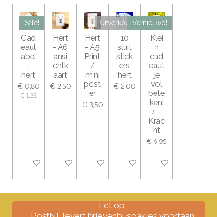
Sale!
Uitverkocht
Vernieuwd!
Cad
Hert
Hert
10
Klei
eaul
- A6
- A5
sluit
n
abel
ansi
Print
stick
cad
-
chtk
/
ers
eaut
hert
aart
mini
‘hert’
je
post
vol
€ 0,80
€ 2,50
€ 2,00
er
bete
€ 1,25
keni
€ 3,50
s -
Krac
ht
€ 9,95
Bekijk details
In winkelwagen
In winkelwagen
Houd mij op de hoogte
In winkelwagen
Let op:
PostNL levert brievenbuspakjes voortaan