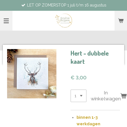
LET OP ZOMERSTOP 1 juli t/m 16 augustus
Ga
direct
naar
de
hoofdinhoud
Hert - dubbele
kaart
€ 3,00
In
winkelwagen
binnen 1-3
werkdagen