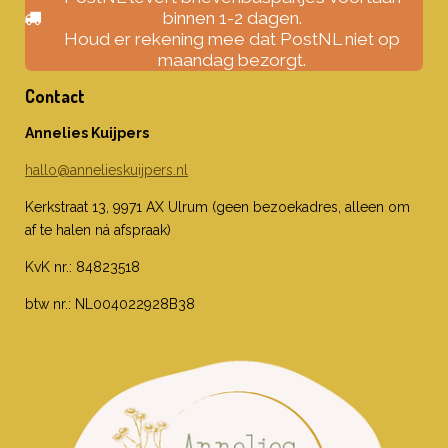
binnen 1-2 dagen.
Houd er rekening mee dat PostNL niet op
maandag bezorgt.
Contact
Annelies Kuijpers
hallo@annelieskuijpers.nl
Kerkstraat 13, 9971 AX Ulrum (geen bezoekadres, alleen om
af te halen ná afspraak)
KvK nr.: 84823518
btw nr.: NL004022928B38