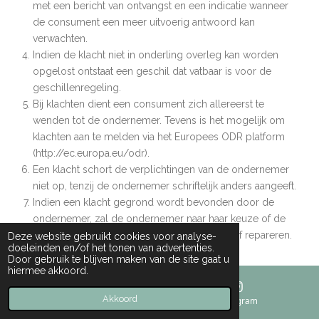
met een bericht van ontvangst en een indicatie wanneer
de consument een meer uitvoerig antwoord kan
verwachten.
Indien de klacht niet in onderling overleg kan worden
opgelost ontstaat een geschil dat vatbaar is voor de
geschillenregeling.
Bij klachten dient een consument zich allereerst te
wenden tot de ondernemer. Tevens is het mogelijk om
klachten aan te melden via het Europees ODR platform
(http://ec.europa.eu/odr).
Een klacht schort de verplichtingen van de ondernemer
niet op, tenzij de ondernemer schriftelijk anders aangeeft.
Indien een klacht gegrond wordt bevonden door de
ondernemer, zal de ondernemer naar haar keuze of de
geleverde producten kosteloos vervangen of repareren.
Deze website gebruikt cookies voor analyse-
doeleinden en/of het tonen van advertenties.
Door gebruik te blijven maken van de site gaat u
hiermee akkoord.
Artikel 15 - Geschillen
Akkoord
E-mailadres
Instagram
Op overeenkomsten tussen de ondernemer en de