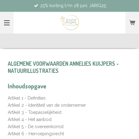
25% korting t/m 28 juni: JARIG25
Ga
direct
naar
de
hoofdinhoud
ALGEMENE VOORWAARDEN ANNELIES KUIJPERS -
NATUURILLUSTRATIES
Inhoudsopgave
Artikel 1 - Definities
Artikel 2 - Identiteit van de ondernemer
Artikel 3 - Toepasselijkheid
Artikel 4 - Het aanbod
Artikel 5 - De overeenkomst
Artikel 6 - Herroepingsrecht