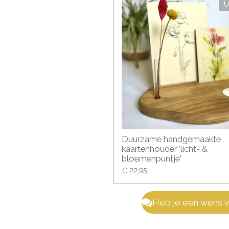
U
Duurzame handgemaakte
kaartenhouder ‘licht- &
bloemenpuntje'
€ 22,95
Heb je een wens vo