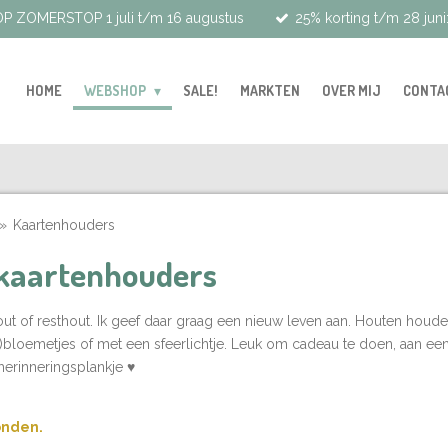
P ZOMERSTOP 1 juli t/m 16 augustus
25% korting t/m 28 juni
HOME
WEBSHOP
SALE!
MARKTEN
OVER MIJ
CONTA
»
Kaartenhouders
kaartenhouders
out of resthout. Ik geef daar graag een nieuw leven aan. Houten houde
bloemetjes of met een sfeerlichtje. Leuk om cadeau te doen, aan een a
s herinneringsplankje
♥
onden.