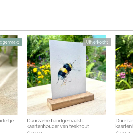
dgemaakt
Uitverkocht
dertje
Duurzame handgemaakte
Duurza
kaartenhouder van teakhout
kaarten