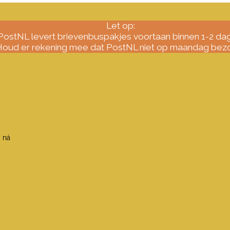
Let op:
PostNL levert brievenbuspakjes voortaan binnen 1-2 da
oud er rekening mee dat PostNL niet op maandag bezo
n ná