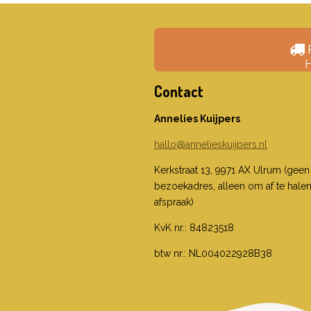
H
Contact
Annelies Kuijpers
hallo@annelieskuijpers.nl
Kerkstraat 13, 9971 AX Ulrum (geen
bezoekadres, alleen om af te hale
afspraak)
KvK nr.: 84823518
btw nr.: NL004022928B38