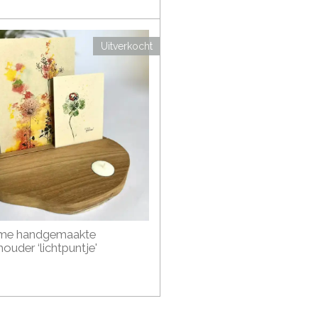
Uitverkocht
me handgemaakte
ouder ‘lichtpuntje'