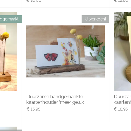
€ 10,50
€ 12,50
dgemaakt
Uitverkocht
Duurzame handgemaakte
Duurza
kaartenhouder ‘meer geluk’
kaartenh
€ 15,95
€ 18,95