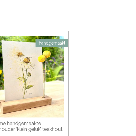
handgemaakt
me handgemaakte
houder ‘klein geluk’ teakhout