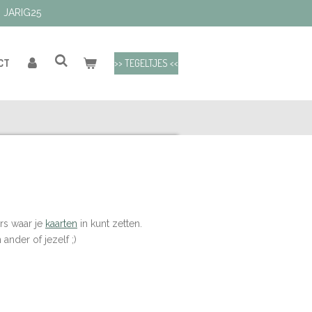
: JARIG25
>> TEGELTJES <<
CT
rs waar je
kaarten
in kunt zetten.
nder of jezelf ;)