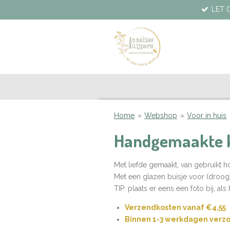
LET O
Ga
direct
naar
de
hoofdinhoud
Home
»
Webshop
»
Voor in huis
Handgemaakte 
Met liefde gemaakt, van gebruikt h
Met een glazen buisje voor (droog)
TIP: plaats er eens een foto bij, al
Verzendkosten vanaf €4,55
Binnen 1-3 werkdagen verz