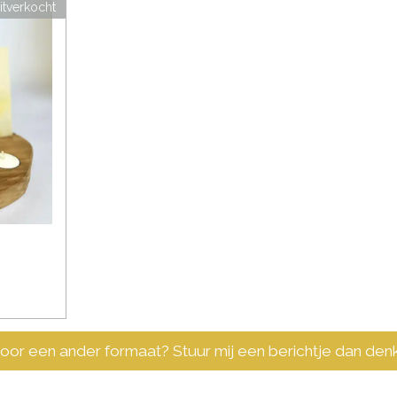
itverkocht
or een ander formaat? Stuur mij een berichtje dan denk