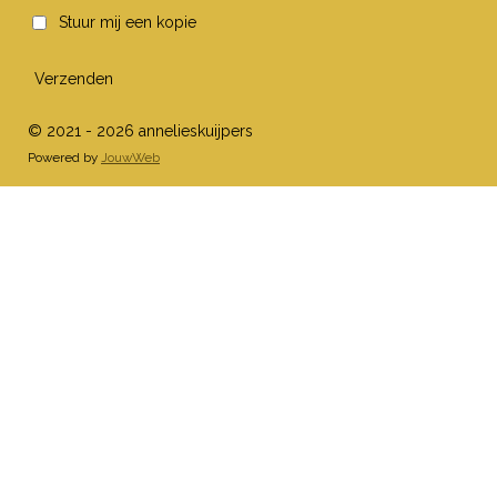
Stuur mij een kopie
Verzenden
© 2021 - 2026 annelieskuijpers
Powered by
JouwWeb