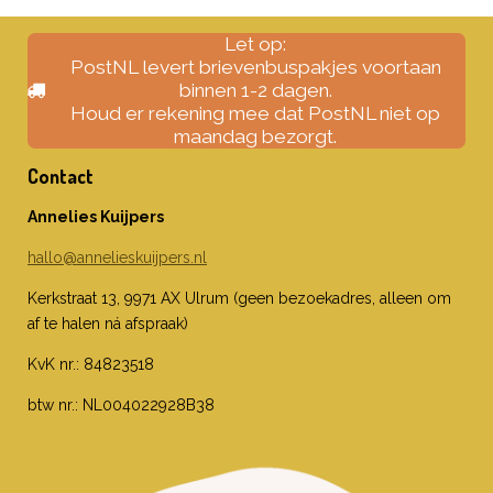
Let op:
PostNL levert brievenbuspakjes voortaan
binnen 1-2 dagen.
Houd er rekening mee dat PostNL niet op
maandag bezorgt.
Contact
Annelies Kuijpers
hallo@annelieskuijpers.nl
Kerkstraat 13, 9971 AX Ulrum (geen bezoekadres, alleen om
af te halen ná afspraak)
KvK nr.: 84823518
btw nr.: NL004022928B38