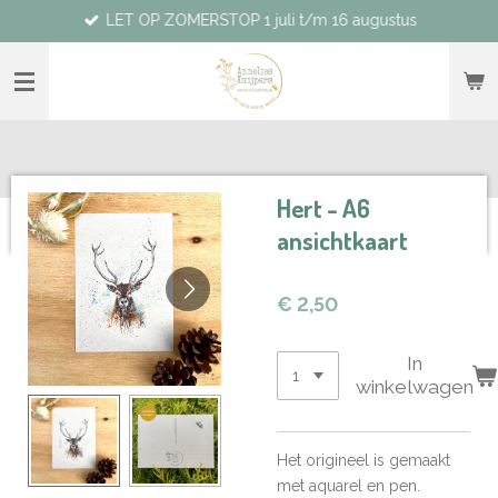
LET OP ZOMERSTOP 1 juli t/m 16 augustus
Ga
direct
naar
de
hoofdinhoud
Hert - A6
ansichtkaart
€ 2,50
In
winkelwagen
Het origineel is gemaakt
met aquarel en pen.