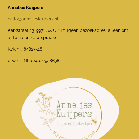
Annelies Kuijpers
hallo@annelieskuijpers.nl
Kerkstraat 13, 9971 AX Ulrum (geen bezoekadres, alleen om
af te halen ná afspraak)
KvK nr.: 84823518
btw nr.: NL004022928B38