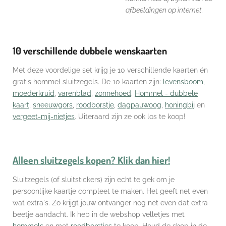
afbeeldingen op internet.
10 verschillende dubbele wenskaarten
Met deze voordelige set krijg je 10 verschillende kaarten én
gratis hommel sluitzegels. De 10 kaarten zijn:
levensboom
,
moederkruid
,
varenblad
,
zonnehoed
,
Hommel - dubbele
kaart
,
sneeuwgors
,
roodborstje
,
dagpauwoog
,
honingbij
en
vergeet-mij-nietjes
. Uiteraard zijn ze ook los te koop!
Alleen sluitzegels kopen? Klik dan hier!
Sluitzegels (of sluitstickers) zijn echt te gek om je
persoonlijke kaartje compleet te maken. Het geeft net even
wat extra's. Zo krijgt jouw ontvanger nog net even dat extra
beetje aandacht. Ik heb in de webshop velletjes met
hommels
en met
roodborstjes
te koop. Houd de shop in de