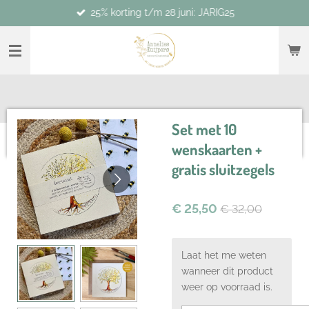
25% korting t/m 28 juni: JARIG25
Ga
direct
naar
de
hoofdinhoud
Set met 10
wenskaarten +
gratis sluitzegels
€ 25,50
€ 32,00
Laat het me weten
wanneer dit product
weer op voorraad is.