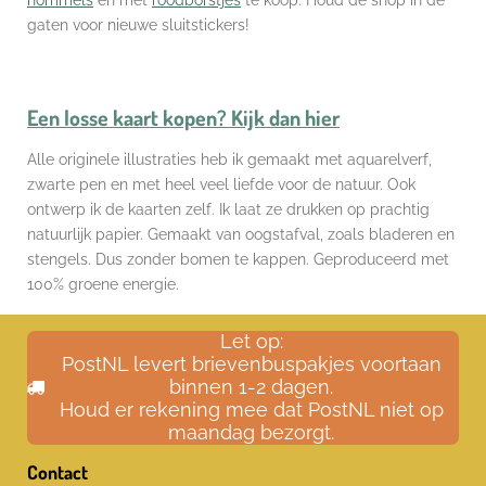
gaten voor nieuwe sluitstickers!
Een losse kaart kopen? Kijk dan hier
Alle originele illustraties heb ik gemaakt met aquarelverf,
zwarte pen en met heel veel liefde voor de natuur. Ook
ontwerp ik de kaarten zelf. Ik laat ze drukken op prachtig
natuurlijk papier. Gemaakt van oogstafval, zoals bladeren en
stengels. Dus zonder bomen te kappen. Geproduceerd met
100% groene energie.
Let op:
PostNL levert brievenbuspakjes voortaan
binnen 1-2 dagen.
Houd er rekening mee dat PostNL niet op
maandag bezorgt.
Contact