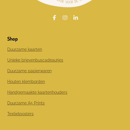
F
I
L
a
n
i
c
s
n
e
t
k
Shop
b
a
e
o
g
d
o
r
I
Duurzame kaarten
k
a
n
m
Unieke brievenbuscadeautjes
Duurzame papierwaren
Houten klemborden
Handgemaakte kaartenhouders
Duurzame A5 Prints
Textielposters