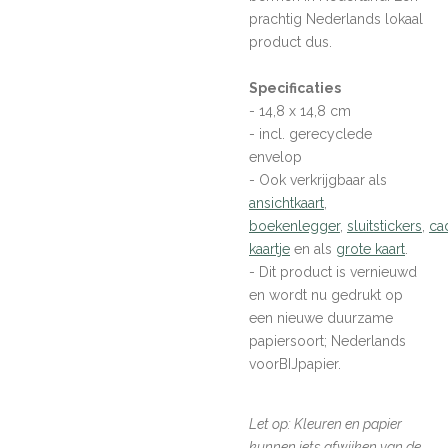
prachtig Nederlands lokaal
product dus.
Specificaties
- 14,8 x 14,8 cm
- incl. gerecyclede
envelop
- Ook verkrijgbaar als
ansichtkaart
,
boekenlegger
,
sluitstickers
,
ca
kaartje
en als
grote kaart
.
- Dit product is vernieuwd
en wordt nu gedrukt op
een nieuwe duurzame
papiersoort; Nederlands
voorBIJpapier.
Let op: Kleuren en papier
kunnen iets afwijken van de