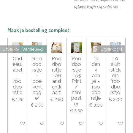
afbeeldingen op internet.
Maak je bestelling compleet:
Uitverkocht
Vernieuwd!
Uitverkocht
Cad
Roo
Roo
Roo
‘ik
10
eaul
dbo
dbo
dbo
den
sluit
abel
rstje
rstje
rstje
k
stick
-
-
- A6
- A5
aan
ers
roo
boe
ansi
Print
je’ -
‘roo
dbo
kenl
chtk
/
roo
dbo
rstje
egg
aart
mini
dbo
rstje’
er
post
rstje
€ 1,25
€ 2,50
€ 2,00
er
€ 2,50
€ 3,00
€ 3,50
Houd mij op de hoogte
In winkelwagen
In winkelwagen
In winkelwagen
In winkelwagen
Houd mij 