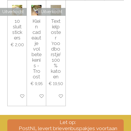
Uitverkocht
Uitverkocht
10
Klei
Text
sluit
n
ielp
stick
cad
oste
ers
eaut
r
je
‘roo
€ 2,00
vol
dbo
bete
rstje’
keni
100
s -
%
Tro
kato
ost
en
€ 9,95
€ 19,50
Houd mij op de hoogte
In winkelwagen
Houd mij op de hoogte
Let op:
PostNL levert brievenbuspakjes voortaan