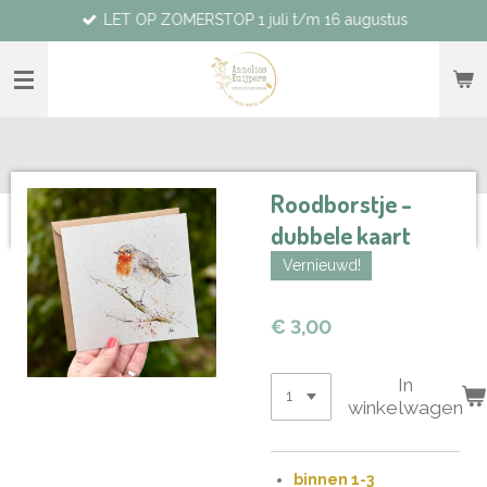
LET OP ZOMERSTOP 1 juli t/m 16 augustus
Ga
direct
naar
de
hoofdinhoud
Roodborstje -
dubbele kaart
Vernieuwd!
€ 3,00
In
winkelwagen
binnen 1-3