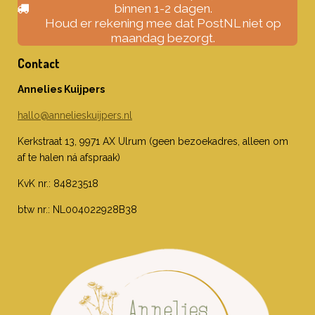
binnen 1-2 dagen.
Houd er rekening mee dat PostNL niet op
maandag bezorgt.
Contact
Annelies Kuijpers
hallo@annelieskuijpers.nl
Kerkstraat 13, 9971 AX Ulrum (geen bezoekadres, alleen om
af te halen ná afspraak)
KvK nr.: 84823518
btw nr.: NL004022928B38