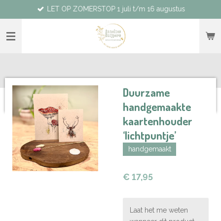
LET OP ZOMERSTOP 1 juli t/m 16 augustus
Ga
direct
naar
de
hoofdinhoud
Duurzame
handgemaakte
kaartenhouder
‘lichtpuntje’
handgemaakt
€ 17,95
Laat het me weten