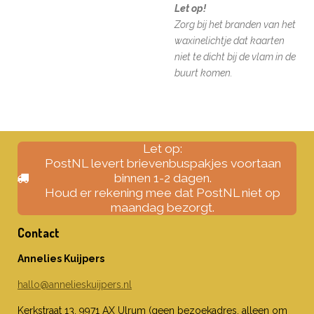
Let op!
Zorg bij het branden van het
waxinelichtje dat kaarten
niet te dicht bij de vlam in de
buurt komen.
Let op:
PostNL levert brievenbuspakjes voortaan
binnen 1-2 dagen.
Houd er rekening mee dat PostNL niet op
maandag bezorgt.
Contact
Annelies Kuijpers
hallo@annelieskuijpers.nl
Kerkstraat 13, 9971 AX Ulrum (geen bezoekadres, alleen om