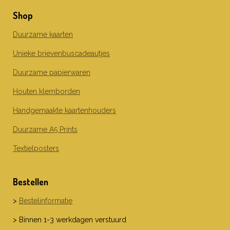
e
t
k
Shop
b
a
e
o
g
d
o
r
I
Duurzame kaarten
k
a
n
m
Unieke brievenbuscadeautjes
Duurzame papierwaren
Houten klemborden
Handgemaakte kaartenhouders
Duurzame A5 Prints
Textielposters
Bestellen
>
Bestelinformatie
> Binnen 1-3 werkdagen verstuurd