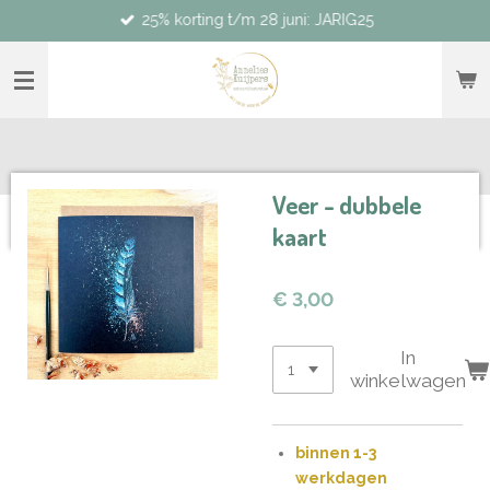
25% korting t/m 28 juni: JARIG25
Ga
direct
naar
de
hoofdinhoud
Veer - dubbele
kaart
€ 3,00
In
winkelwagen
binnen 1-3
werkdagen