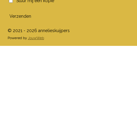
Stuur mij een kopie
Verzenden
© 2021 - 2026 annelieskuijpers
Powered by
JouwWeb