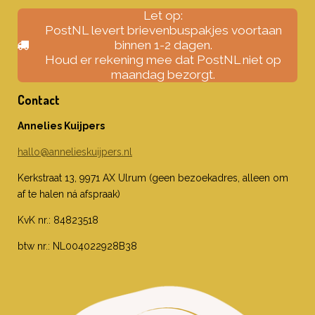
Let op:
PostNL levert brievenbuspakjes voortaan
binnen 1-2 dagen.
Houd er rekening mee dat PostNL niet op
maandag bezorgt.
Contact
Annelies Kuijpers
hallo@annelieskuijpers.nl
Kerkstraat 13, 9971 AX Ulrum (geen bezoekadres, alleen om
af te halen ná afspraak)
KvK nr.: 84823518
btw nr.: NL004022928B38