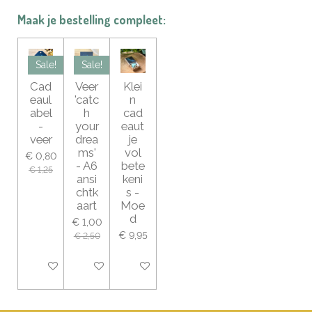
Maak je bestelling compleet:
Sale!
Sale!
Cad
Veer
Klei
eaul
'catc
n
abel
h
cad
-
your
eaut
veer
drea
je
ms'
vol
€ 0,80
- A6
bete
€ 1,25
ansi
keni
chtk
s -
aart
Moe
d
€ 1,00
€ 9,95
€ 2,50
Bekijk details
In winkelwagen
In winkelwagen