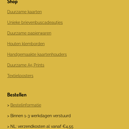
Shop
b
a
e
o
g
d
o
r
I
Duurzame kaarten
k
a
n
m
Unieke brievenbuscadeautjes
Duurzame papierwaren
Houten klemborden
Handgemaakte kaartenhouders
Duurzame A5 Prints
Textielposters
Bestellen
>
Bestelinformatie
> Binnen 1-3 werkdagen verstuurd
> NL: verzendkosten al vanaf €4,55