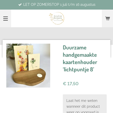
LET OP ZOMERSTOP 1 juli t/m 16 augustus
Ga
direct
naar
de
hoofdinhoud
Duurzame
handgemaakte
kaartenhouder
‘lichtpuntje 8’
€ 17,50
Laat het me weten
wanneer dit product
weer op voorraad is.