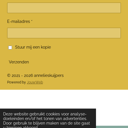
E-mailadres *
Stuur mij een kopie
Verzenden
© 2021 - 2026 annelieskuijpers
Powered by
JouwWeb
Deze website gebruikt cookies voor analyse-
doeleinden en/of het tonen van advertenties.
Door gebruik te blijven maken van de site gaat
u hiermee akkoord.