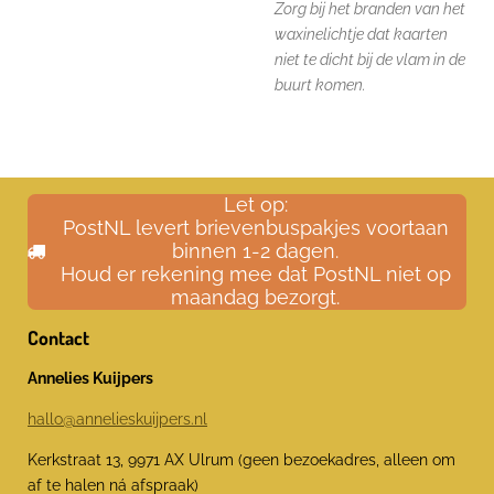
Zorg bij het branden van het
waxinelichtje dat kaarten
niet te dicht bij de vlam in de
buurt komen.
Let op:
PostNL levert brievenbuspakjes voortaan
binnen 1-2 dagen.
Houd er rekening mee dat PostNL niet op
maandag bezorgt.
Contact
Annelies Kuijpers
hallo@annelieskuijpers.nl
Kerkstraat 13, 9971 AX Ulrum (geen bezoekadres, alleen om
af te halen ná afspraak)