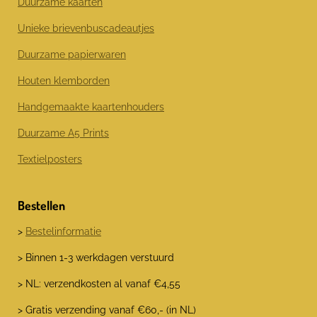
Duurzame kaarten
k
a
n
m
Unieke brievenbuscadeautjes
Duurzame papierwaren
Houten klemborden
Handgemaakte kaartenhouders
Duurzame A5 Prints
Textielposters
Bestellen
>
Bestelinformatie
> Binnen 1-3 werkdagen verstuurd
> NL: verzendkosten al vanaf €4,55
> Gratis verzending vanaf €60,- (in NL)