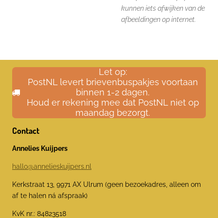
kunnen iets afwijken van de
afbeeldingen op internet.
Let op:
PostNL levert brievenbuspakjes voortaan
binnen 1-2 dagen.
Houd er rekening mee dat PostNL niet op
maandag bezorgt.
Contact
Annelies Kuijpers
hallo@annelieskuijpers.nl
Kerkstraat 13, 9971 AX Ulrum (geen bezoekadres, alleen om
af te halen ná afspraak)
KvK nr.: 84823518