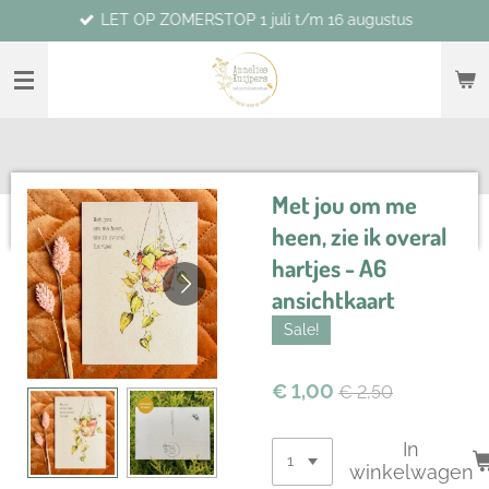
LET OP ZOMERSTOP 1 juli t/m 16 augustus
Ga
direct
naar
de
hoofdinhoud
Met jou om me
heen, zie ik overal
hartjes - A6
ansichtkaart
Sale!
€ 1,00
€ 2,50
In
winkelwagen