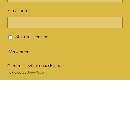
E-mailadres *
Stuur mij een kopie
Verzenden
© 2021 - 2026 annelieskuijpers
Powered by
JouwWeb