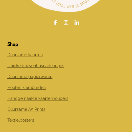
F
I
L
a
n
i
c
s
n
e
t
k
Shop
b
a
e
o
g
d
o
r
I
Duurzame kaarten
k
a
n
m
Unieke brievenbuscadeautjes
Duurzame papierwaren
Houten klemborden
Handgemaakte kaartenhouders
Duurzame A5 Prints
Textielposters