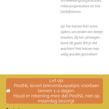
ontwikkelingsorganisaties,
milieuorganisaties en het
bedrijfsleven.
tip: het katoen kan soms
tijdens verzenden een beetje
kreuken. Bij het uithangen
komt dit goed. Wil je niet
wachten? Het katoen kan
veilig worden gestreken!
Let op:
PostNL levert brievenbuspakjes voortaan
binnen 1-2 dagen.
Houd er rekening mee dat PostNL niet op
maandag bezorgt.