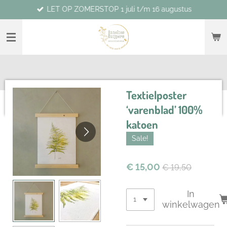
LET OP ZOMERSTOP 1 juli t/m 16 augustus
Ga
direct
naar
de
hoofdinhoud
Textielposter
‘varenblad’ 100%
katoen
Sale!
€ 15,00
€ 19,50
In
winkelwagen