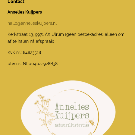
Contact
Annelies Kuijpers
hallo@annelieskuijpers.nl
Kerkstraat 13, 9971 AX Ulrum (geen bezoekadres, alleen om
af te halen ná afspraak)
KvK nr.: 84823518
btw nr.: NL004022928B38