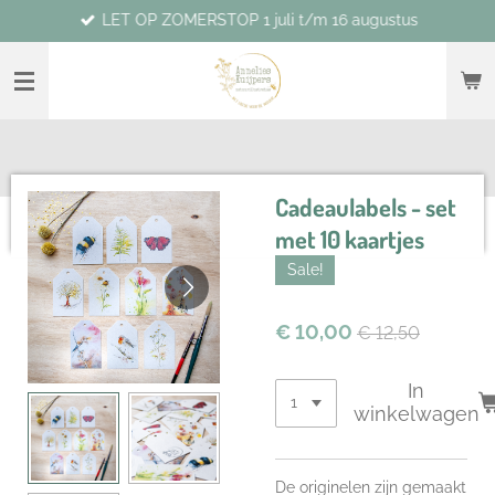
LET OP ZOMERSTOP 1 juli t/m 16 augustus
Ga
direct
naar
de
hoofdinhoud
Cadeaulabels - set
met 10 kaartjes
Sale!
€ 10,00
€ 12,50
In
winkelwagen
De originelen zijn gemaakt