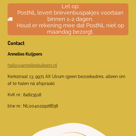
Let op:
PostNL levert brievenbuspakjes voortaan
binnen 1-2 dagen.
Houd er rekening mee dat PostNL niet op
maandag bezorgt.
Contact
Annelies Kuijpers
hallo@annelieskuijpers.nl
Kerkstraat 13, 9971 AX Ulrum (geen bezoekadres, alleen om
af te halen ná afspraak)
KvK nr.: 84823518
btw nr.: NL004022928B38