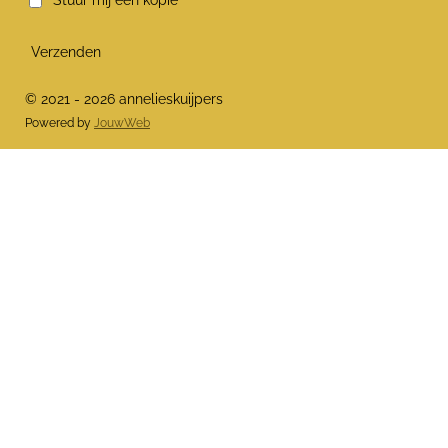
Stuur mij een kopie
Verzenden
© 2021 - 2026 annelieskuijpers
Powered by
JouwWeb