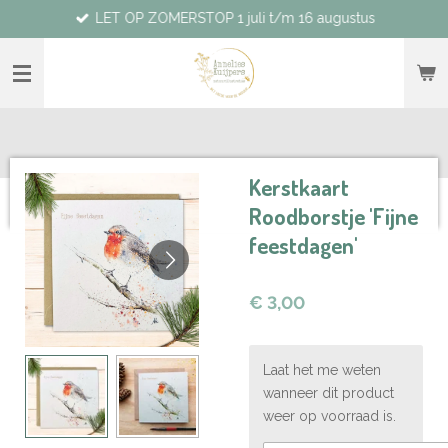
LET OP ZOMERSTOP 1 juli t/m 16 augustus
Ga
direct
naar
de
hoofdinhoud
Kerstkaart
Roodborstje 'Fijne
feestdagen'
€ 3,00
Laat het me weten
wanneer dit product
weer op voorraad is.