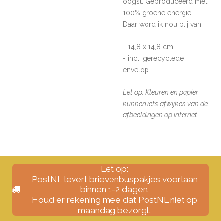
oogst.
Geproduceerd met
100% groene energie.
Daar word ik nou blij van!
- 14,8 x 14,8 cm
- incl. gerecyclede
envelop
Let op: Kleuren en papier
kunnen iets afwijken van de
afbeeldingen op internet.
Let op:
PostNL levert brievenbuspakjes voortaan
binnen 1-2 dagen.
Houd er rekening mee dat PostNL niet op
maandag bezorgt.