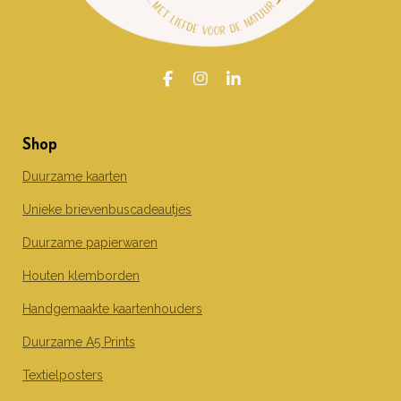
F
I
L
a
n
i
c
s
n
e
t
k
Shop
b
a
e
o
g
d
o
r
I
Duurzame kaarten
k
a
n
m
Unieke brievenbuscadeautjes
Duurzame papierwaren
Houten klemborden
Handgemaakte kaartenhouders
Duurzame A5 Prints
Textielposters