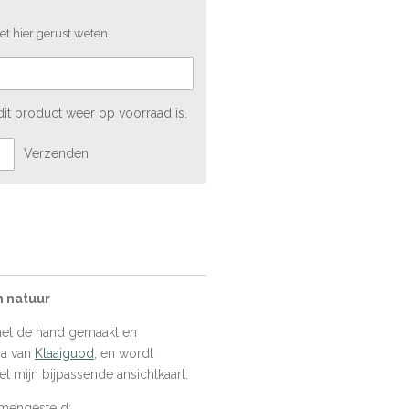
et hier gerust weten.
it product weer op voorraad is.
Verzenden
n natuur
 met de hand gemaakt en
ma van
Klaaiguod
, en wordt
t mijn bijpassende ansichtkaart.
amengesteld: