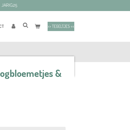
: JARIG25
>> TEGELTJES <<
CT
oogbloemetjes &