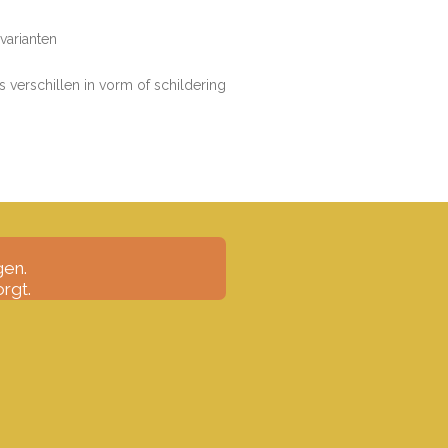
varianten
ts verschillen in vorm of schildering
gen.
rgt.