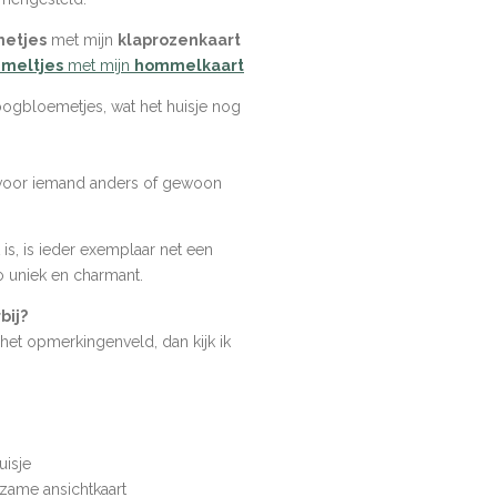
metjes
met mijn
klaprozenkaart
mmeltjes
met mijn
hommelkaart
roogbloemetjes, wat het huisje nog
e voor iemand anders of gewoon
s, is ieder exemplaar net een
o uniek en charmant.
bij?
 het opmerkingenveld, dan kijk ik
isje
rzame ansichtkaart