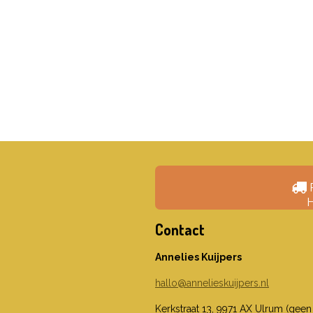
H
Contact
Annelies Kuijpers
hallo@annelieskuijpers.nl
Kerkstraat 13, 9971 AX Ulrum (geen