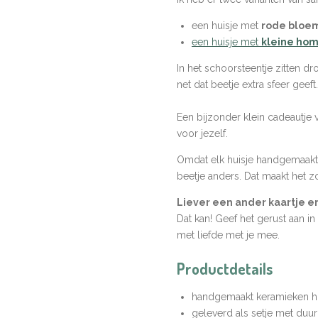
een huisje met
rode bloe
een huisje met
kleine ho
In het schoorsteentje zitten d
net dat beetje extra sfeer geeft.
Een bijzonder klein cadeautj
voor jezelf.
Omdat elk huisje handgemaakt i
beetje anders. Dat maakt het z
Liever een ander kaartje er
Dat kan! Geef het gerust aan in
met liefde met je mee.
Productdetails
handgemaakt keramieken hu
geleverd als setje met duu