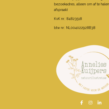
bezoekadres, alleen om af te hale
afspraak)
KvK nr.: 84823518
btw nr.: NL004022928B38
F
I
L
a
n
i