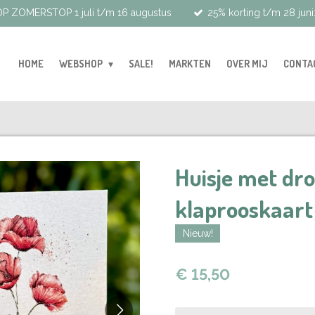
P ZOMERSTOP 1 juli t/m 16 augustus
25% korting t/m 28 juni
HOME
WEBSHOP
SALE!
MARKTEN
OVER MIJ
CONTA
Huisje met dr
klaprooskaart
Nieuw!
€ 15,50