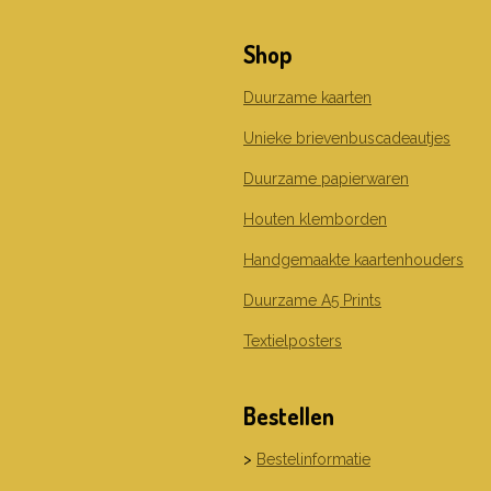
c
s
n
e
t
k
Shop
b
a
e
o
g
d
o
r
I
Duurzame kaarten
k
a
n
m
Unieke brievenbuscadeautjes
Duurzame papierwaren
Houten klemborden
Handgemaakte kaartenhouders
Duurzame A5 Prints
Textielposters
Bestellen
>
Bestelinformatie