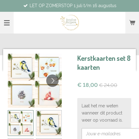
LET OP ZOMERSTOP 1 juli t/m 16 augustus
Ga
direct
naar
de
hoofdinhoud
Kerstkaarten set 8
kaarten
€ 18,00
€ 24,00
Laat het me weten
wanneer dit product
weer op voorraad is.