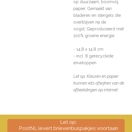
op duurzaam, boomvrij,
papier. Gemaakt van
bladeren en stengels
die
overblijven na de
oogst.
Geproduceerd met
100% groene energie.
- 14,8 x 14,8 cm
- incl. 8 gerecyclede
enveloppen
Let op: Kleuren en papier
kunnen iets afwijken van de
afbeeldingen op internet.
Let op:
PostNL levert brievenbuspakjes voortaan