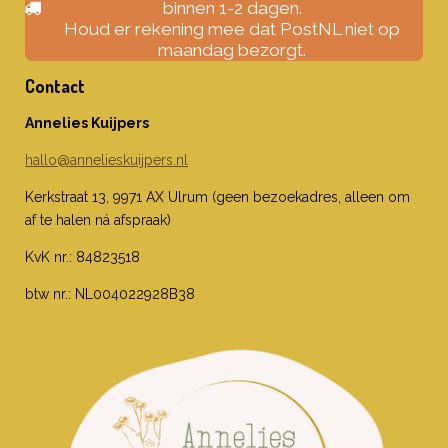
binnen 1-2 dagen.
Houd er rekening mee dat PostNL niet op
maandag bezorgt.
Contact
Annelies Kuijpers
hallo@annelieskuijpers.nl
Kerkstraat 13, 9971 AX Ulrum (geen bezoekadres, alleen om
af te halen ná afspraak)
KvK nr.: 84823518
btw nr.: NL004022928B38