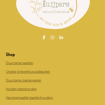
F
I
L
a
n
i
c
s
n
e
t
k
Shop
b
a
e
o
g
d
o
r
I
Duurzame kaarten
k
a
n
m
Unieke brievenbuscadeautjes
Duurzame papierwaren
Houten klemborden
Handgemaakte kaartenhouders