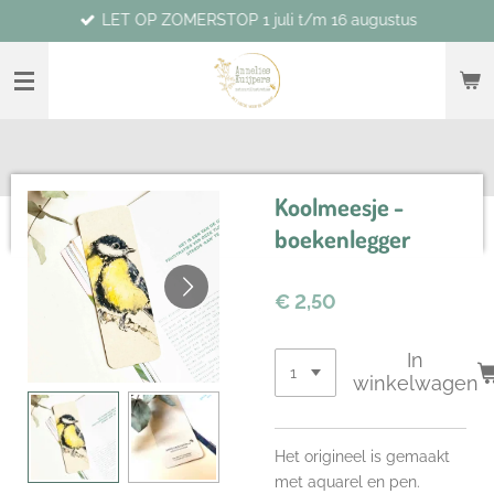
LET OP ZOMERSTOP 1 juli t/m 16 augustus
Ga
direct
naar
de
hoofdinhoud
Koolmeesje -
boekenlegger
€ 2,50
In
winkelwagen
Het origineel is gemaakt
met aquarel en pen.