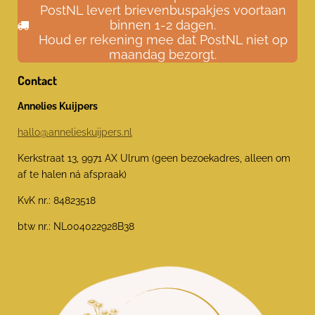
PostNL levert brievenbuspakjes voortaan
binnen 1-2 dagen.
Houd er rekening mee dat PostNL niet op
maandag bezorgt.
Contact
Annelies Kuijpers
hallo@annelieskuijpers.nl
Kerkstraat 13, 9971 AX Ulrum (geen bezoekadres, alleen om
af te halen ná afspraak)
KvK nr.: 84823518
btw nr.: NL004022928B38