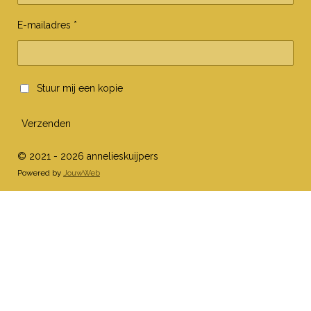
E-mailadres *
Stuur mij een kopie
Verzenden
© 2021 - 2026 annelieskuijpers
Powered by
JouwWeb