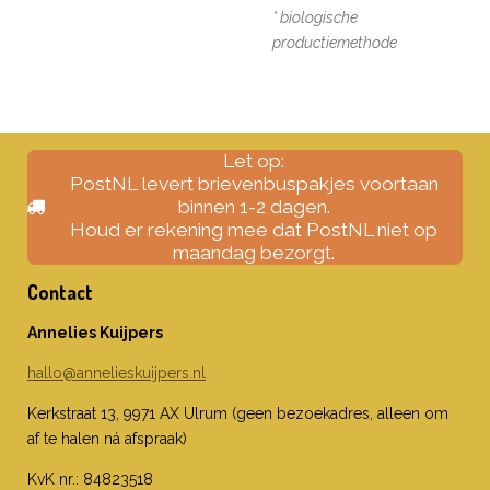
* biologische
productiemethode
Let op:
PostNL levert brievenbuspakjes voortaan
binnen 1-2 dagen.
Houd er rekening mee dat PostNL niet op
maandag bezorgt.
Contact
Annelies Kuijpers
hallo@annelieskuijpers.nl
Kerkstraat 13, 9971 AX Ulrum (geen bezoekadres, alleen om
af te halen ná afspraak)
KvK nr.: 84823518