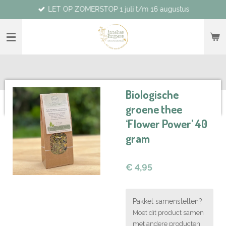
LET OP ZOMERSTOP 1 juli t/m 16 augustus
Ga
direct
naar
de
hoofdinhoud
Biologische
groene thee
‘Flower Power’ 40
gram
€ 4,95
Pakket samenstellen?
Moet dit product samen
met andere producten