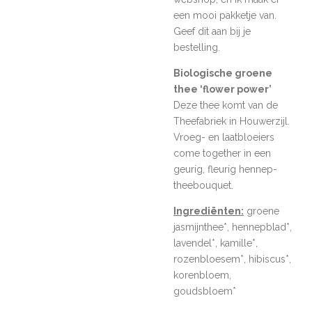
een mooi pakketje van.
Geef dit aan bij je
bestelling.
Biologische groene
thee ‘flower power’
Deze thee komt van de
Theefabriek in Houwerzijl.
Vroeg- en laatbloeiers
come together in een
geurig, fleurig hennep-
theebouquet.
Ingrediënten:
groene
jasmijnthee*, hennepblad*,
lavendel*, kamille*,
rozenbloesem*, hibiscus*,
korenbloem,
goudsbloem*