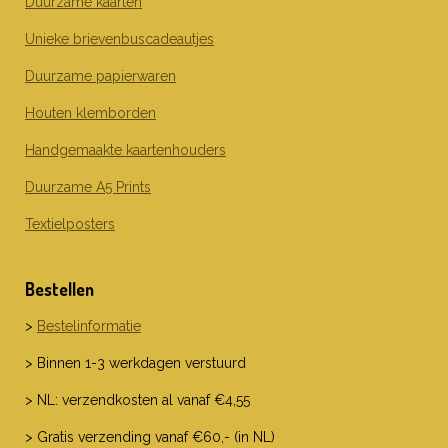
Duurzame kaarten
k
a
n
m
Unieke brievenbuscadeautjes
Duurzame papierwaren
Houten klemborden
Handgemaakte kaartenhouders
Duurzame A5 Prints
Textielposters
Bestellen
>
Bestelinformatie
> Binnen 1-3 werkdagen verstuurd
> NL: verzendkosten al vanaf €4,55
> Gratis verzending vanaf €60,- (in NL)