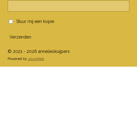
Stuur mij een kopie
Verzenden
© 2021 - 2026 annelieskuijpers
Powered by
JouwWeb