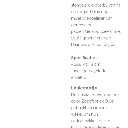
stengels
die overblijven na
de oogst. Dat is nóg
milieuvriendelijker dan
gerecycled
papier!
Geproduceerd met
100% groene energie.
Daar word ik nou blij van!
Specificaties
- 14,8 x 14,8 cm
- incl. gerecyclede
envelop
Leuk weetje
De illustraties worden ook
door Zeepfabriek Suver
gebruikt, maar dan als
wikkel om hun
cadeaupakketjes. Het
bijzondere is dat je uit die