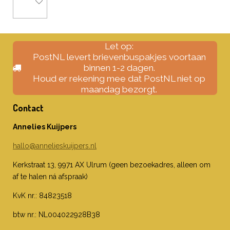
Houd mij op de hoogte
Let op:
PostNL levert brievenbuspakjes voortaan
binnen 1-2 dagen.
Houd er rekening mee dat PostNL niet op
maandag bezorgt.
Contact
Annelies Kuijpers
hallo@annelieskuijpers.nl
Kerkstraat 13, 9971 AX Ulrum (geen bezoekadres, alleen om
af te halen ná afspraak)
KvK nr.: 84823518
btw nr.: NL004022928B38