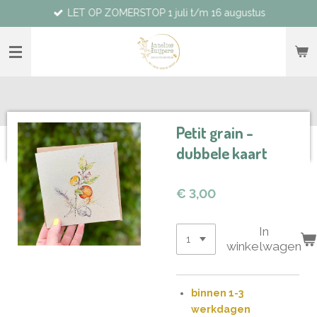
LET OP ZOMERSTOP 1 juli t/m 16 augustus
Ga
direct
naar
de
hoofdinhoud
Petit grain -
dubbele kaart
€ 3,00
In
winkelwagen
binnen 1-3
werkdagen