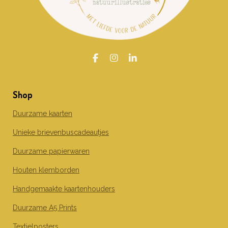
F
I
L
a
n
i
c
s
n
e
t
k
Shop
b
a
e
o
g
d
o
r
I
Duurzame kaarten
k
a
n
m
Unieke brievenbuscadeautjes
Duurzame papierwaren
Houten klemborden
Handgemaakte kaartenhouders
Duurzame A5 Prints
Textielposters