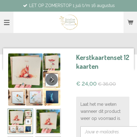
LET OP ZOMERSTOP 1 juli t/m 16 augustus
Ga
direct
naar
de
hoofdinhoud
Kerstkaartenset 12
kaarten
€ 24,00
€ 36,00
Laat het me weten
wanneer dit product
weer op voorraad is.