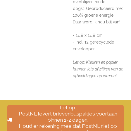
overblijven na de
oogst.
Geproduceerd met
100% groene energie.
Daar word ik nou blij van!
- 14,8 x 14,8 cm
- incl. 12 gerecyclede
enveloppen
Let op: Kleuren en papier
kunnen iets afwijken van de
afbeeldingen op internet.
Let op:
PostNL levert brievenbuspakjes voortaan
binnen 1-2 dagen.
Houd er rekening mee dat PostNL niet op