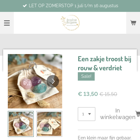
LET OP ZOMERSTOP 1 juli t/m 16 augustus
Ga
direct
naar
de
hoofdinhoud
Een zakje troost bij
rouw & verdriet
Sale!
€ 13,50
€ 15,50
In
winkelwagen
Een klein maar fijn gebaar.