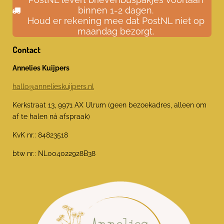
binnen 1-2 dagen.
Houd er rekening mee dat PostNL niet op
maandag bezorgt.
Contact
Annelies Kuijpers
hallo@annelieskuijpers.nl
Kerkstraat 13, 9971 AX Ulrum (geen bezoekadres, alleen om
af te halen ná afspraak)
KvK nr.: 84823518
btw nr.: NL004022928B38