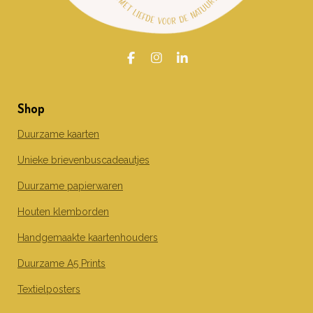
F
I
L
a
n
i
c
s
n
e
t
k
Shop
b
a
e
o
g
d
o
r
I
Duurzame kaarten
k
a
n
m
Unieke brievenbuscadeautjes
Duurzame papierwaren
Houten klemborden
Handgemaakte kaartenhouders
Duurzame A5 Prints
Textielposters