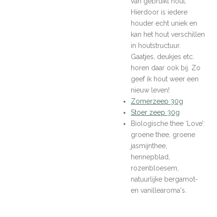
van gebruikt hout.
Hierdoor is iedere
houder echt uniek en
kan het hout verschillen
in houtstructuur.
Gaatjes, deukjes etc.
horen daar ook bij. Zo
geef ik hout weer een
nieuw leven!
Zomerzeep 30g
Stoer zeep 30g
Biologische thee ‘Love’:
groene thee, groene
jasmijnthee,
hennepblad,
rozenbloesem,
natuurlijke bergamot-
en vanillearoma's.