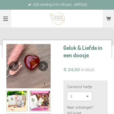
25% korting t/m 28 juni: JARIG25
Ga
direct
naar
de
hoofdinhoud
Geluk & Liefde in
een doosje
€ 24,50
€ 36,15
Carneool hartje
Naar ontvanger?
Wil je het