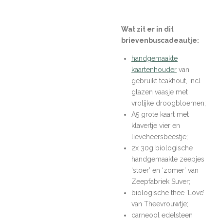
Wat zit er in dit
brievenbuscadeautje:
handgemaakte
kaartenhouder
van
gebruikt teakhout, incl
glazen vaasje met
vrolijke droogbloemen;
A5 grote kaart met
klavertje vier en
lieveheersbeestje;
2x 30g biologische
handgemaakte zeepjes
‘stoer’ en ‘zomer’ van
Zeepfabriek Suver;
biologische thee ‘Love’
van Theevrouwtje;
carneool edelsteen