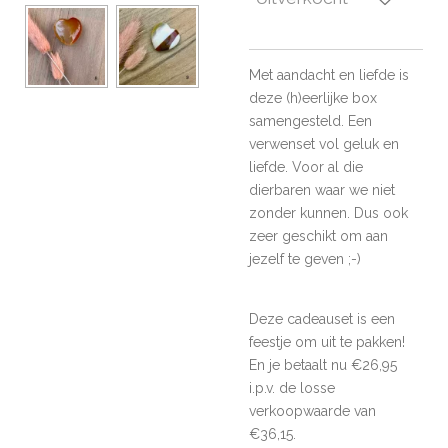
Met aandacht en liefde is
deze (h)eerlijke box
samengesteld. Een
verwenset vol geluk en
liefde. Voor al die
dierbaren waar we niet
zonder kunnen. Dus ook
zeer geschikt om aan
jezelf te geven ;-)
Deze cadeauset is een
feestje om uit te pakken!
En je betaalt nu
€
26,95
i.p.v. de losse
verkoopwaarde van
€
36,15.