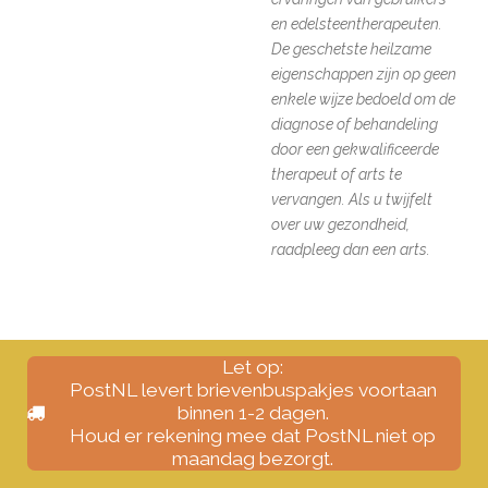
en edelsteentherapeuten.
De geschetste heilzame
eigenschappen zijn op geen
enkele wijze bedoeld om de
diagnose of behandeling
door een gekwalificeerde
therapeut of arts te
vervangen. Als u twijfelt
over uw gezondheid,
raadpleeg dan een arts.
Let op:
PostNL levert brievenbuspakjes voortaan
binnen 1-2 dagen.
Houd er rekening mee dat PostNL niet op
maandag bezorgt.