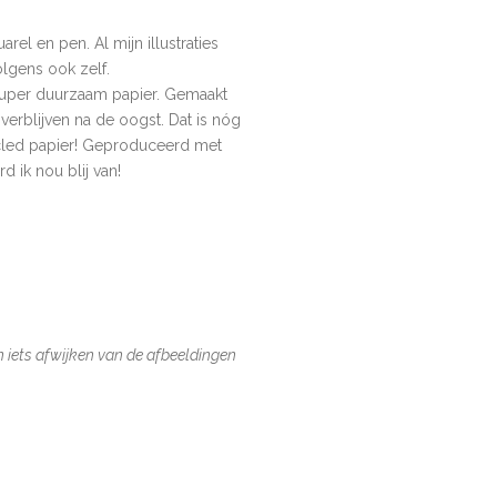
rel en pen. Al mijn illustraties
volgens ook zelf.
 super duurzaam papier. Gemaakt
verblijven na de oogst. Dat is nóg
cled papier!
Geproduceerd met
 ik nou blij van!
n iets afwijken van de afbeeldingen