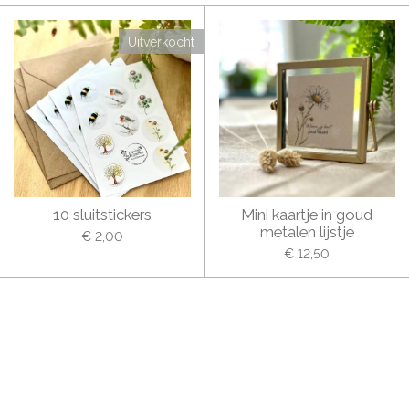
Uitverkocht
10 sluitstickers
Mini kaartje in goud
metalen lijstje
€ 2,00
€ 12,50