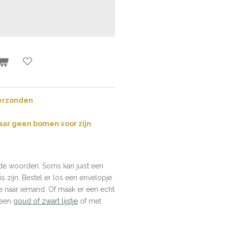
verzonden
aar geen bomen voor zijn
de woorden. Soms kan juist een
is zijn. Bestel er los een envelopje
tje naar iemand. Of maak er een echt
 een
goud of zwart lijstje
of met