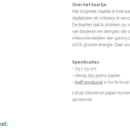
Over het kaartje
Het origineel maakte ik met aqua
digitaliseer en ontwerp ik ver
De kaarten laat ik drukken op
van bladeren en stengels
die o
mileuvriendelijker dan gerecy
100% groene energie. Daar word
Specificaties
- 7,5 x 7,5 cm
- stevig 295 grams papier
-
kraft envelopje
is los te koop
Let op: Kleuren en papier kunne
op internet.
eet: