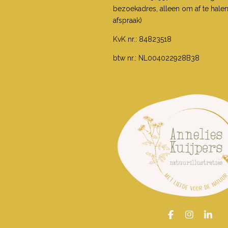
bezoekadres, alleen om af te hale
afspraak)
KvK nr.: 84823518
btw nr.: NL004022928B38
F
I
L
a
n
i