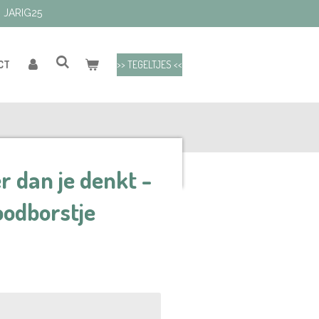
: JARIG25
>> TEGELTJES <<
CT
r dan je denkt -
oodborstje