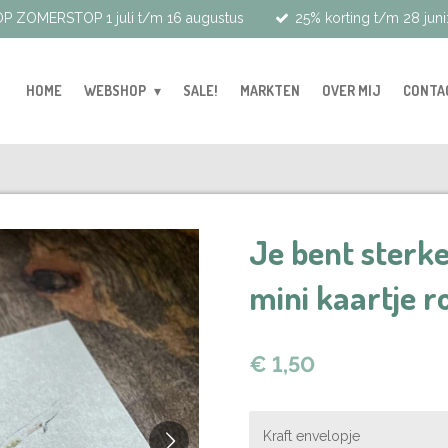
P ZOMERSTOP 1 juli t/m 16 augustus
25% korting t/m 28 juni
HOME
WEBSHOP
SALE!
MARKTEN
OVER MIJ
CONTA
Je bent sterke
mini kaartje r
€ 1,50
Kraft envelopje