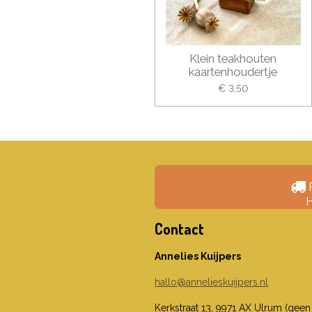
Klein teakhouten
kaartenhoudertje
€ 3,50
H
Contact
Annelies Kuijpers
hallo@annelieskuijpers.nl
Kerkstraat 13, 9971 AX Ulrum (geen