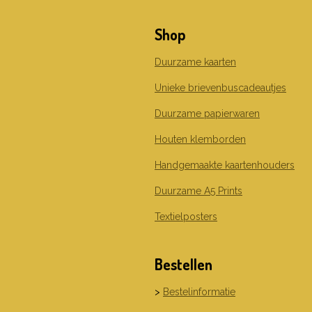
c
s
n
e
t
k
Shop
b
a
e
o
g
d
o
r
I
Duurzame kaarten
k
a
n
m
Unieke brievenbuscadeautjes
Duurzame papierwaren
Houten klemborden
Handgemaakte kaartenhouders
Duurzame A5 Prints
Textielposters
Bestellen
>
Bestelinformatie